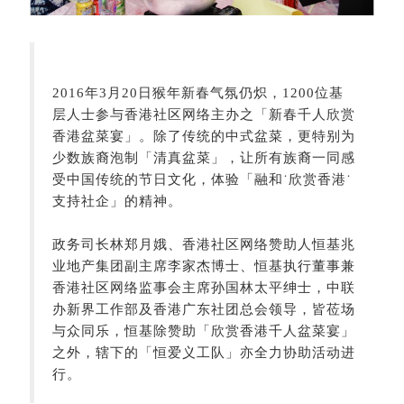
2016年3月20日猴年新春气氛仍炽，1200位基
层人士参与香港社区网络主办之「新春千人欣赏
香港盆菜宴」。除了传统的中式盆菜，更特别为
少数族裔泡制「清真盆菜」，让所有族裔一同感
受中国传统的节日文化，体验「融和˙欣赏香港˙
支持社企」的精神。
政务司长林郑月娥、香港社区网络赞助人恒基兆
业地产集团副主席李家杰博士、恒基执行董事兼
香港社区网络监事会主席孙国林太平绅士，中联
办新界工作部及香港广东社团总会领导，皆莅场
与众同乐，恒基除赞助「欣赏香港千人盆菜宴」
之外，辖下的「恒爱义工队」亦全力协助活动进
行。