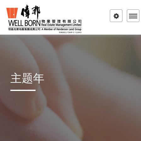
Toggle
navigatio
主题年