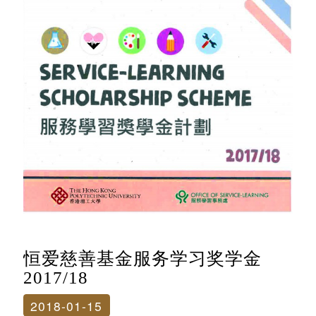
恒爱慈善基金服务学习奖学金
2017/18
2018-01-15