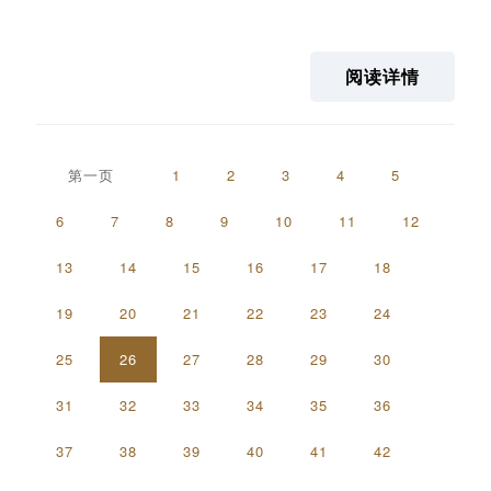
阅读详情
第一页
1
2
3
4
5
6
7
8
9
10
11
12
13
14
15
16
17
18
19
20
21
22
23
24
25
26
27
28
29
30
31
32
33
34
35
36
37
38
39
40
41
42