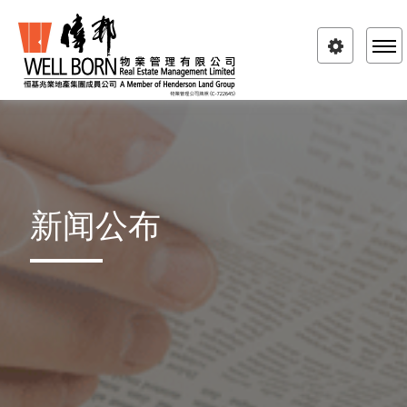
Toggle
navigatio
新闻公布