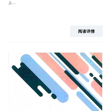
上...
阅读详情