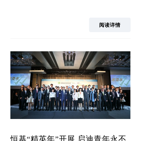
阅读详情
恒基“精英年”开展 启迪青年永不