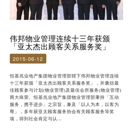
伟邦物业管理连续十三年获颁
「亚太杰出顾客关系服务奖」
2015-06-12
恒基兆业地产集团物业管理部辖下伟邦物业管理连续
十三年获颁「亚太杰出顾客关系服务奖」，并囊括最
佳顾客参与计划(物业管理)及最佳会所服务(物业管理)
两大殊荣。恒基兆业地产集团物业管理部秉持「互动
服务，携手进步」之宗旨，兼及「以人为本，以客为
尊」，多年获亚太顾客服务协会有关顾客服务等奖
项，得到社会肯定与认...