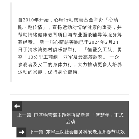
自2010年开始，心晴行动慈善基金举办「心晴
跑 ‧ 跑传情」，宣扬运动对情绪健康的重要，并
帮助情绪健康教育项目与专业面谈辅导等服务筹
募经费。 新一届心晴慈善跑已于2024年2月24
日于清水湾鄕村俱乐部举行，「恒爱义工队」勇
夺「10公里工商组」亚军及最高筹款奖。 一众
参赛者及义工的身体力行，大力推动更多人培养
运动的兴趣，保持身心健康。
上一篇: 恒基物管部主题年再揭新篇 「智慧年」正式
启动
下一篇: 东华三院社会服务科安老服务春节联欢