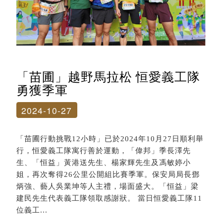
「苗圃」越野馬拉松 恒愛義工隊
勇獲季軍
2024-10-27
「苗圃行動挑戰12小時」已於2024年10月27日順利舉
行，恒愛義工隊寓行善於運動，「偉邦」季長澤先
生、「恒益」黃港送先生、楊家輝先生及馮敏婷小
姐，再次奪得26公里公開組比賽季軍。保安局局長鄧
炳強、藝人吳業坤等人主禮，場面盛大。「恒益」梁
建民先生代表義工隊領取感謝狀。 當日恒愛義工隊11
位義工...