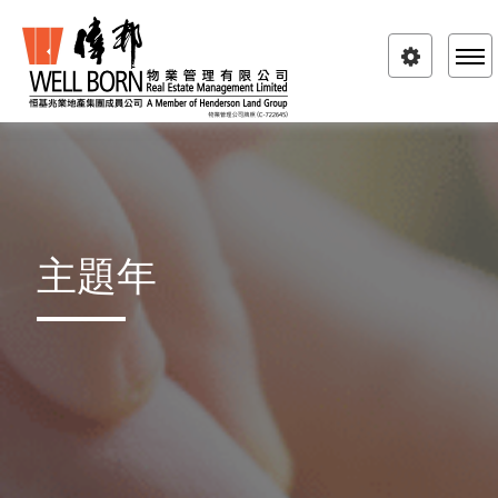
Toggle
navigatio
主題年