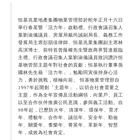
恒基兆業地產集團物業管理部於蛇年正月十六日
舉行春茗暨「活力年」啟動禮。行政會議召集人
葉劉淑儀議員、房屋局戴尚誠副局長、義務工作
發展局主席彭韻僖律師、恒基兆業集團副主席林
高演博士、前特首曾蔭權先生暨政商界賢達親臨
主禮。行政會議召集人葉劉淑儀議員致詞讚許恒
基物管部主題年對社會的貢獻；恒基執行董事孫
國林先生藉「活力年」，勉勵同寅保持身心活
力，勇於挑戰，積極向前。 恒基物業管理部自
1997年起開創「主題年」，以切合社會需要之
主題，作為全年宣傳及活動綱領，向業戶、員工
以至合作伙伴推廣公民意識，參與義工活動。自
98年起，已歷防火年、清潔年、環保年、育才
年、禮貌年、合作年、誠信年、安全年、勤儉
年、關愛年、耆樂年、菁英年、革新年、智慧
年，成效為社會肯定。