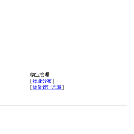
物业管理
[
物业分布
]
[
物業管理常識
]