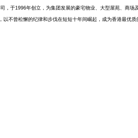
公司，于1996年创立，为集团发展的豪宅物业、大型屋苑、商场
念，以不曾松懈的纪律和步伐在短短十年间崛起，成为香港最优质