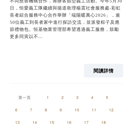
不同慈善機構合作，籌辦各類型義工活動。今年5月30
日，恒愛義工隊繼續與循道衛理楊震社會服務處-彩虹
長者綜合服務中心合作舉辦「端陽暖萬心2026」，逾
50位義工到長者家中進行探訪交流，並派發粽子及應
節禮物包。恒基物業管理部希望透過義工服務，鼓勵
更多同寅以不...
閱讀詳情
第一頁
1
2
3
4
5
6
7
8
9
10
11
12
13
14
15
16
17
18