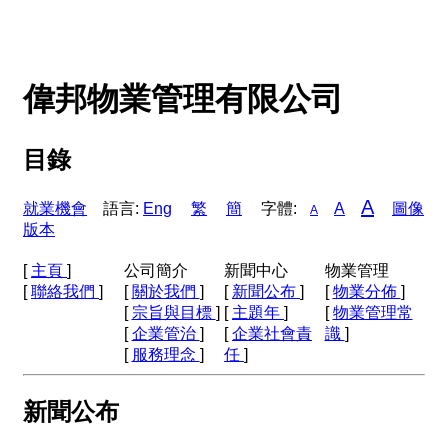
偉邦物業管理有限公司
目錄
A
就業機會
語言:
Eng
繁
簡
字體:
A
圖像
A
版本
[
主頁
]
公司簡介
新聞中心
物業管理
[
聯絡我們
]
[
關於我們
]
[
新聞公布
]
[
物業分佈
]
[
宗旨與目標
]
[
主題年
]
[
物業管理常
[
企業管治
]
[
企業社會責
識
]
[
服務理念
]
任
]
新聞公布