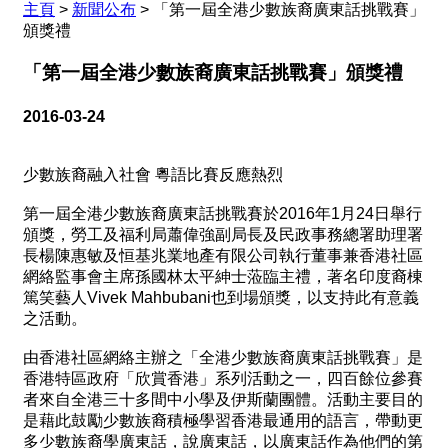
主頁
>
新聞公布
>
「第一屆全港少數族裔廣東話挑戰賽」
頒獎禮
「第一屆全港少數族裔廣東話挑戰賽」頒獎禮
2016-03-24
少數族裔融入社會 粵語比賽反應熱烈
第一屆全港少數族裔廣東話挑戰賽於2016年1月24日舉行
頒獎，勞工及福利局蕭偉強副局長及民政事務總署助理署
長楊陳惠敏及恒基兆業地產有限公司執行董事兼香港社區
網絡監事會主席孫國林太平紳士蒞臨主禮，著名印度裔棟
篤笑藝人Vivek Mahbubani也到場頒獎，以支持此有意義
之活動。
由香港社區網絡主辦之「全港少數族裔廣東話挑戰賽」是
香港特區政府「欣賞香港」系列活動之一，四百餘位參賽
者來自全港三十多間中小學及伊斯蘭團體。活動主要目的
是藉此鼓勵少數族裔積極學習香港最通用的語言，帶動更
多少數族裔學廣東話，說廣東話，以廣東話作為他們的第