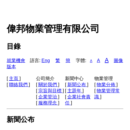
偉邦物業管理有限公司
目錄
A
就業機會
語言:
Eng
繁
簡
字體:
A
圖像
A
版本
[
主頁
]
公司簡介
新聞中心
物業管理
[
聯絡我們
]
[
關於我們
]
[
新聞公布
]
[
物業分佈
]
[
宗旨與目標
]
[
主題年
]
[
物業管理常
[
企業管治
]
[
企業社會責
識
]
[
服務理念
]
任
]
新聞公布