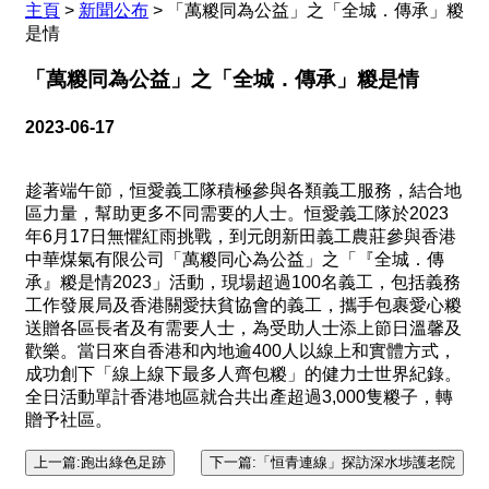
主頁
>
新聞公布
>
「萬糉同為公益」之「全城．傳承」糉
是情
「萬糉同為公益」之「全城．傳承」糉是情
2023-06-17
趁著端午節，恒愛義工隊積極參與各類義工服務，結合地
區力量，幫助更多不同需要的人士。恒愛義工隊於2023
年6月17日無懼紅雨挑戰，到元朗新田義工農莊參與香港
中華煤氣有限公司「萬糉同心為公益」之「『全城．傳
承』糉是情2023」活動，現場超過100名義工，包括義務
工作發展局及香港關愛扶貧協會的義工，攜手包裹愛心糉
送贈各區長者及有需要人士，為受助人士添上節日溫馨及
歡樂。當日來自香港和內地逾400人以線上和實體方式，
成功創下「線上線下最多人齊包糉」的健力士世界紀錄。
全日活動單計香港地區就合共出產超過3,000隻糉子，轉
贈予社區。
上一篇:跑出綠色足跡
下一篇:「恒青連線」探訪深水埗護老院